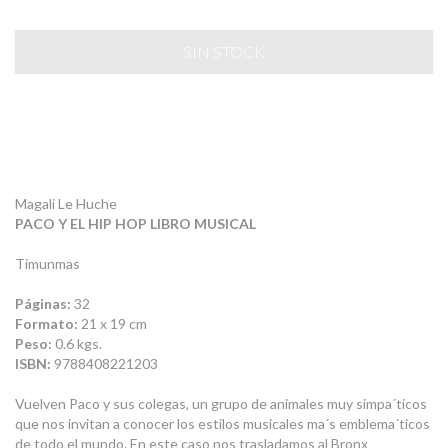
Magali Le Huche
PACO Y EL HIP HOP LIBRO MUSICAL
Timunmas
Páginas:
32
Formato:
21 x 19 cm
Peso:
0.6 kgs.
ISBN:
9788408221203
Vuelven Paco y sus colegas, un grupo de animales muy simpa´ticos
que nos invitan a conocer los estilos musicales ma´s emblema´ticos
de todo el mundo. En este caso nos trasladamos al Bronx