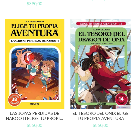
$890,00
LAS JOYAS PERDIDAS DE
EL TESORO DEL ONIX ELIGE
NABOOTI ELIGE TU PROPIA
TU PROPIA AVENTURA
AVENTURA
$850,00
$850,00