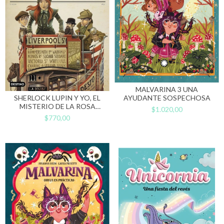
MALVARINA 3 UNA
SHERLOCK LUPIN Y YO, EL
AYUDANTE SOSPECHOSA
MISTERIO DE LA ROSA
$1.020,00
ESCARLATA
$770,00