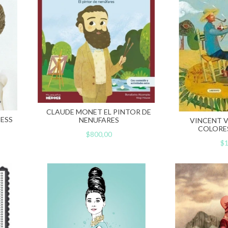
CLAUDE MONET EL PINTOR DE
CESS
NENUFARES
VINCENT V
COLORES
$800,00
$1