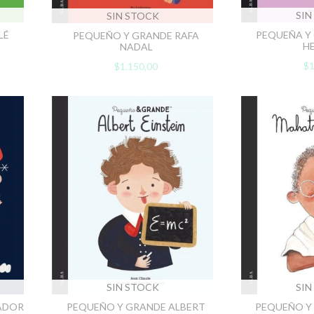
SIN
SIN STOCK
PEQUEÑA Y
LÉ
PEQUEÑO Y GRANDE RAFA
H
NADAL
$1
$1.150,00
SIN STOCK
SIN
PEQUEÑO Y GRANDE ALBERT
PEQUEÑO Y
ADOR