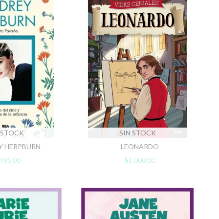
 STOCK
SIN STOCK
Y HERPBURN
LEONARDO
495,00
$1.000,00