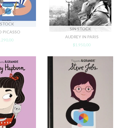
 STOCK
SIN STOCK
O PICASSO
AUDREY IN PARIS
.290,00
$1.950,00