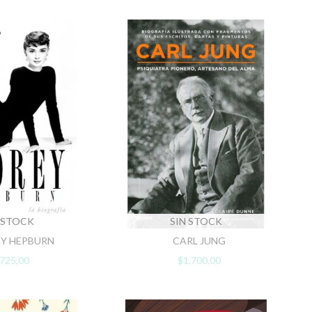
 STOCK
SIN STOCK
Y HEPBURN
CARL JUNG
725,00
$1.700,00