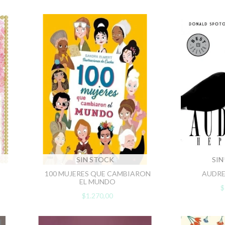
SIN STOCK
SIN
100 MUJERES QUE CAMBIARON
AUDRE
EL MUNDO
$
$1.270,00