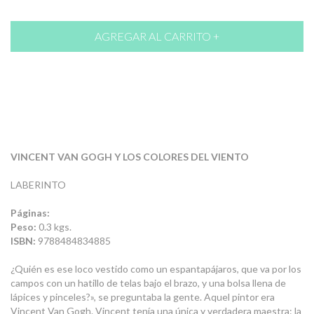
VINCENT VAN GOGH Y LOS COLORES DEL VIENTO
LABERINTO
Páginas:
Peso:
0.3 kgs.
ISBN:
9788484834885
¿Quién es ese loco vestido como un espantapájaros, que va por los
campos con un hatillo de telas bajo el brazo, y una bolsa llena de
lápices y pinceles?», se preguntaba la gente. Aquel pintor era
Vincent Van Gogh. Vincent tenía una única y verdadera maestra: la