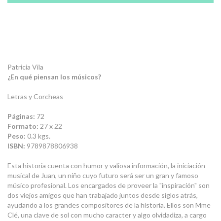
Patricia Vila
¿En qué piensan los músicos?
Letras y Corcheas
Páginas:
72
Formato:
27 x 22
Peso:
0.3 kgs.
ISBN:
9789878806938
Esta historia cuenta con humor y valiosa información, la iniciación
musical de Juan, un niño cuyo futuro será ser un gran y famoso
músico profesional. Los encargados de proveer la "inspiración" son
dos viejos amigos que han trabajado juntos desde siglos atrás,
ayudando a los grandes compositores de la historia. Ellos son Mme
Clé, una clave de sol con mucho caracter y algo olvidadiza, a cargo