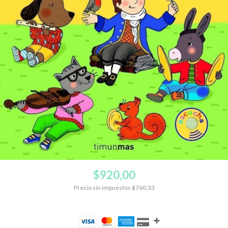
$920,00
Precio sin impuestos
$760,33