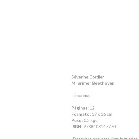
Séverine Cordier
Mi primer Beethoven
Timunmas
Páginas:
12
Formato:
17 x 16 cm
Peso:
0.3 kgs.
ISBN:
9788408147770
¡Descubre con este libro la música