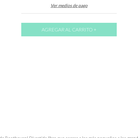
Ver medios de pago
 de Beethoven! Divertido libro que acerca a los más pequeños a los grand