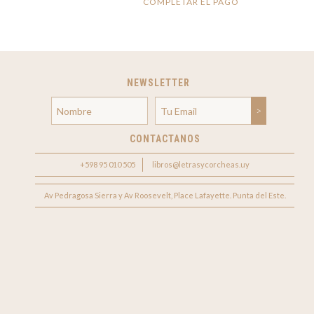
COMPLETAR EL PAGO
NEWSLETTER
CONTACTANOS
+598 95 010 505
libros@letrasycorcheas.uy
Av Pedragosa Sierra y Av Roosevelt, Place Lafayette. Punta del Este.