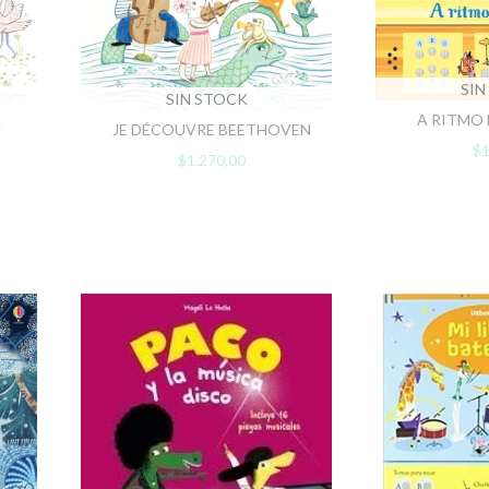
SIN
SIN STOCK
A RITMO 
N
JE DÉCOUVRE BEETHOVEN
$1
$1.270,00