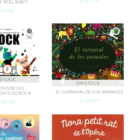
$1.270,00
N´ ROLL BABY!
990,00
 STOCK
SIN STOCK
COUVRE LES
EL CARNAVAL DE LOS ANIMALES
ENTS DU ROCK
$1.600,00
.280,00