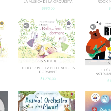
¡ROCK ´
LA MÚSICA DE LA ORQUESTA
$
$990,00
SIN STOCK
SIN
T
JE DÉCOUVRE LA BELLE AU BOIS
JE DÉ
DORMANT
INSTRUM
$1.270,00
$1