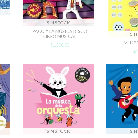
SIN STOCK
PACO Y LA MÚSICA DISCO
SIN
LIBRO MUSICAL
MI LI
$1.300,00
$1
SIN
SIN STOCK