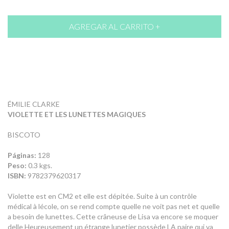
ÉMILIE CLARKE
VIOLETTE ET LES LUNETTES MAGIQUES
BISCOTO
Páginas:
128
Peso:
0.3 kgs.
ISBN:
9782379620317
Violette est en CM2 et elle est dépitée. Suite à un contrôle
médical à lécole, on se rend compte quelle ne voit pas net et quelle
a besoin de lunettes. Cette crâneuse de Lisa va encore se moquer
delle Heureusement un étrange lunetier possède LA paire qui va