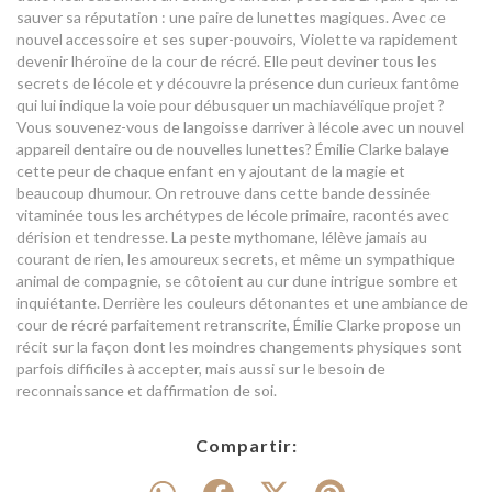
sauver sa réputation : une paire de lunettes magiques. Avec ce
nouvel accessoire et ses super-pouvoirs, Violette va rapidement
devenir lhéroïne de la cour de récré. Elle peut deviner tous les
secrets de lécole et y découvre la présence dun curieux fantôme
qui lui indique la voie pour débusquer un machiavélique projet ?
Vous souvenez-vous de langoisse darriver à lécole avec un nouvel
appareil dentaire ou de nouvelles lunettes? Émilie Clarke balaye
cette peur de chaque enfant en y ajoutant de la magie et
beaucoup dhumour. On retrouve dans cette bande dessinée
vitaminée tous les archétypes de lécole primaire, racontés avec
dérision et tendresse. La peste mythomane, lélève jamais au
courant de rien, les amoureux secrets, et même un sympathique
animal de compagnie, se côtoient au cur dune intrigue sombre et
inquiétante. Derrière les couleurs détonantes et une ambiance de
cour de récré parfaitement retranscrite, Émilie Clarke propose un
récit sur la façon dont les moindres changements physiques sont
parfois difficiles à accepter, mais aussi sur le besoin de
reconnaissance et daffirmation de soi.
Compartir: