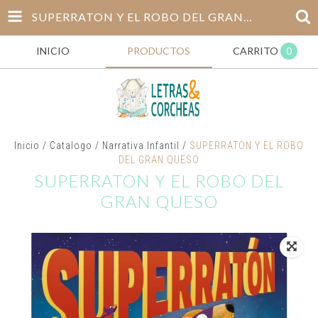
SUPERRATON Y EL ROBO DEL GRAN QUESO
INICIO
PRODUCTOS
CARRITO
0
Inicio
/
Catalogo
/
Narrativa Infantil
/
SUPERRATON Y EL ROBO
DEL GRAN QUESO
SUPERRATON Y EL ROBO DEL
GRAN QUESO