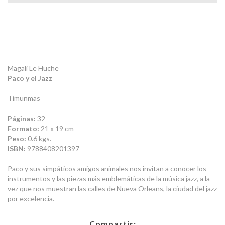
Magali Le Huche
Paco y el Jazz
Timunmas
Páginas:
32
Formato:
21 x 19 cm
Peso:
0.6 kgs.
ISBN:
9788408201397
Paco y sus simpáticos amigos animales nos invitan a conocer los
instrumentos y las piezas más emblemáticas de la música jazz, a la
vez que nos muestran las calles de Nueva Orleans, la ciudad del jazz
por excelencia.
Compartir: