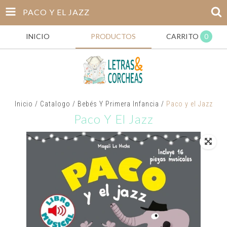
PACO Y EL JAZZ
INICIO
PRODUCTOS
CARRITO
0
Inicio
/
Catalogo
/
Bebés Y Primera Infancia
/
Paco y el Jazz
Paco Y El Jazz