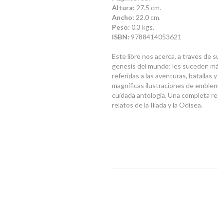
Altura:
27.5 cm.
Ancho:
22.0 cm.
Peso:
0.3 kgs.
ISBN:
9788414053621
Este libro nos acerca, a traves de s
genesis del mundo; les suceden más
referidas a las aventuras, batallas
magníficas ilustraciones de emble
cuidada antología. Una completa re
relatos de la Ilíada y la Odisea.