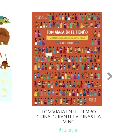
TOM VIAJA EN EL TIEMPO
TO
CHINA DURANTE LA DINASTIA
MING
$1.300,00