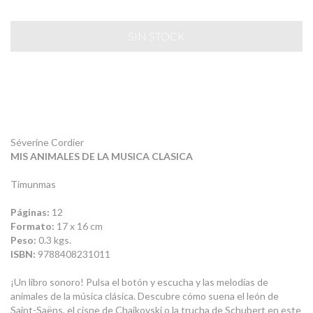
Séverine Cordier
MIS ANIMALES DE LA MUSICA CLASICA
Timunmas
Páginas:
12
Formato:
17 x 16 cm
Peso:
0.3 kgs.
ISBN:
9788408231011
¡Un libro sonoro! Pulsa el botón y escucha y las melodías de
animales de la música clásica. Descubre cómo suena el león de
Saint-Saëns, el cisne de Chaikovski o la trucha de Schubert en este