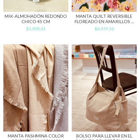
MIK-ALMOHADÓN REDONDO
MANTA QUILT REVERSIBLE
CHICO 45 CM
FLOREADO EN AMARILLOS Y
RAYADO 110 X 145
$1.408,61
$6.439,36
MANTA PASHMINA COLOR
BOLSO PARA LLEVAR EN EL