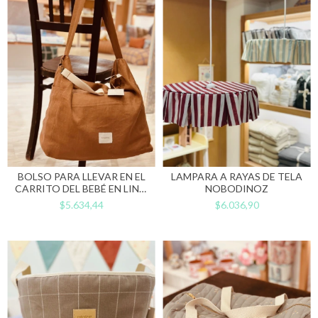
BOLSO PARA LLEVAR EN EL
LAMPARA A RAYAS DE TELA
CARRITO DEL BEBÉ EN LINO
NOBODINOZ
FRANCÉS 50 X 40 COLOR
$5.634,44
$6.036,90
AVELLANA