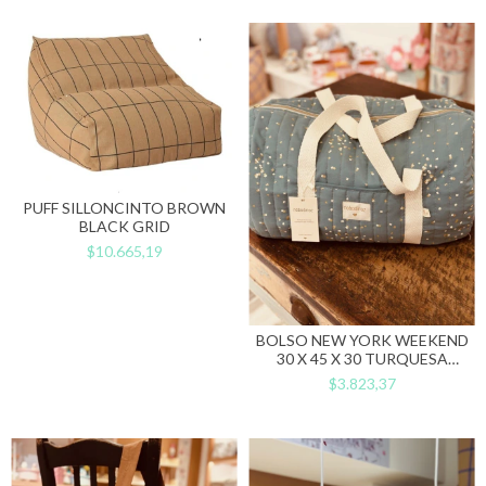
PUFF SILLONCINTO BROWN
BLACK GRID
$10.665,19
BOLSO NEW YORK WEEKEND
30 X 45 X 30 TURQUESA
CLARO CON GOLD
$3.823,37
CONFETTI