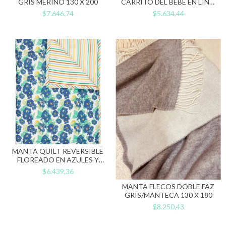
GRIS MERINO 130 X 200
CARRITO DEL BEBÉ EN LINO
FRANCÉS 50 X 40 COLOR
$7.646,74
$5.634,44
ARENA
MANTA QUILT REVERSIBLE
FLOREADO EN AZULES Y
RAYADO 110 X 145
$6.439,36
MANTA FLECOS DOBLE FAZ
GRIS/MANTECA 130 X 180
$8.250,43