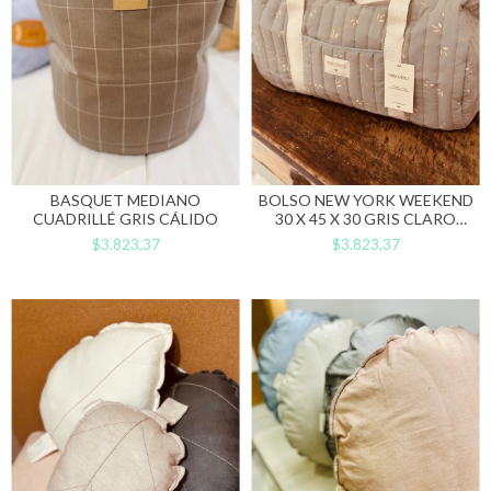
BASQUET MEDIANO
BOLSO NEW YORK WEEKEND
CUADRILLÉ GRIS CÁLIDO
30 X 45 X 30 GRIS CLARO
AZULADO
$3.823,37
$3.823,37