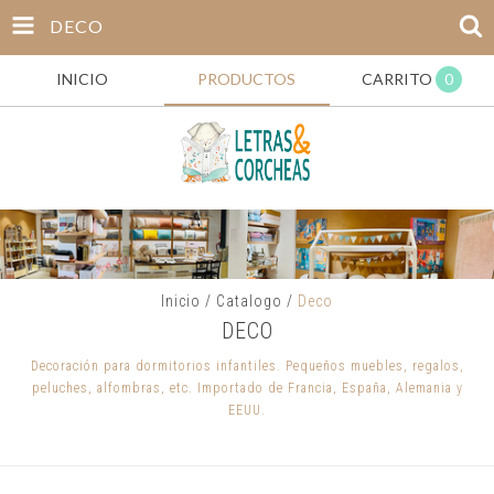
DECO
INICIO
PRODUCTOS
CARRITO
0
Inicio
/
Catalogo
/
Deco
DECO
Decoración para dormitorios infantiles. Pequeños muebles, regalos,
peluches, alfombras, etc. Importado de Francia, España, Alemania y
EEUU.