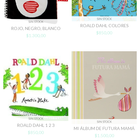
SIN STOCK
SIN STOCK
ROALD DAHL COLORES
ROJO, NEGRO, BLANCO
$850,00
$1.300,00
SIN STOCK
SIN STOCK
ROALD DAHL 1 2 3
MI ÁLBUM DE FUTURA MAMÁ
$850,00
$1.500,00